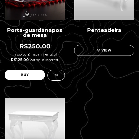
Porta-guardanapos
Penteadeira
de mesa
R$250,00
VIEW
In up to
2
installments of
R$125,00
without interest