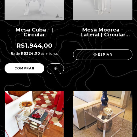
Mesa Cuba - |
Mesa Moorea -
Circular
Lateral | Circular
40mm
R$1.944,00
6
x de
R$324,00
sem juros
ESPIAR