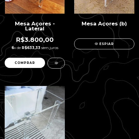
Mesa Açores -
Mesa Açores (b)
Lateral
R$3.800,00
ESPIAR
6
x de
R$633,33
sem juros