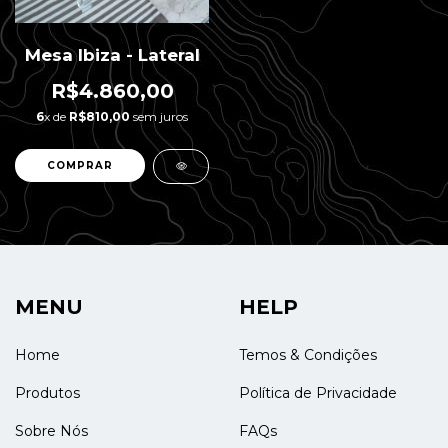
Mesa Ibiza - Lateral
R$4.860,00
6
x de
R$810,00
sem juros
MENU
HELP
Home
Temos & Condições
Produtos
Política de Privacidade
Sobre Nós
FAQs