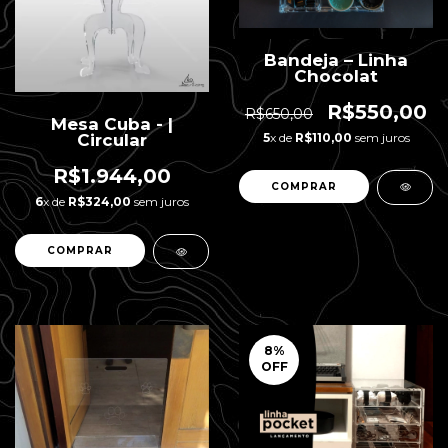
Bandeja – Linha
Chocolat
R$550,00
R$650,00
Mesa Cuba - |
5
x de
R$110,00
sem juros
Circular
R$1.944,00
6
x de
R$324,00
sem juros
8
%
OFF