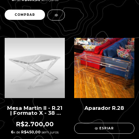
Mesa Martin II - R.21
Aparador R.28
| Formato X - 38 x
60 x 32 H
R$2.700,00
ESPIAR
6
x de
R$450,00
sem juros