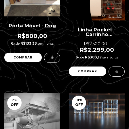
Porta Móvel - Dog
Linha Pocket -
Carrinho
R$800,00
Organizador - 6
gavetas
6
x de
R$133,33
sem juros
R$2.500,00
R$2.299,00
6
x de
R$383,17
sem juros
7
%
18
%
OFF
OFF