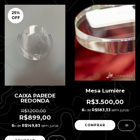
25
%
OFF
Mesa Lumière
CAIXA PAREDE
REDONDA
R$3.500,00
6
x de
R$583,33
sem juros
R$1.200,00
R$899,00
6
x de
R$149,83
sem juros