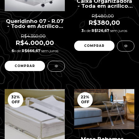
Caixa Organizadora
- Toda em acrílico |
26 x 26 x 16 h
R$480,00
Queridinho 07 - R.07
R$380,00
- Todo em Acrílico -
7 Gavetas - Porta
3
x de
R$126,67
sem juros
Maquiagem Parte
R$4.350,00
Superior - 50 x 32 x
R$4.000,00
90 H
6
x de
R$666,67
sem juros
32
%
22
%
OFF
OFF