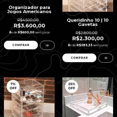
Organizador para
Jogos Americanos
Queridinho 10 | 10
R$4.500,00
Gavetas
R$3.600,00
6
x de
R$600,00
sem juros
R$2.800,00
R$2.300,00
6
x de
R$383,33
sem juros
7
%
25
%
OFF
OFF