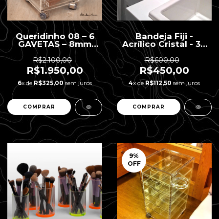
Queridinho 08 – 6
Bandeja Fiji -
GAVETAS – 8mm
Acrílico Cristal - 30
Espessura
x 30 x 4 H - 15mm
Espessura
R$2.100,00
R$600,00
R$1.950,00
R$450,00
6
x de
R$325,00
sem juros
4
x de
R$112,50
sem juros
9
%
OFF