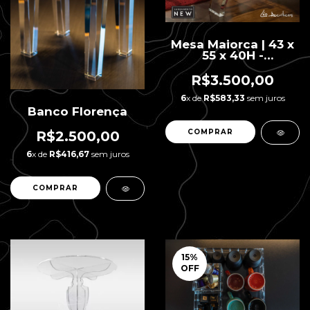
Mesa Maiorca | 43 x
55 x 40H -
Lançamento!
R$3.500,00
6
x de
R$583,33
sem juros
Banco Florença
R$2.500,00
6
x de
R$416,67
sem juros
15
%
OFF