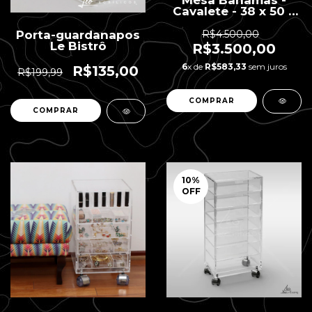
Mesa Bahamas -
Cavalete - 38 x 50 x
57 H
R$4.500,00
Porta-guardanapos
Le Bistrô
R$3.500,00
6
x de
R$583,33
sem juros
R$135,00
R$199,99
COMPRAR
10
%
OFF