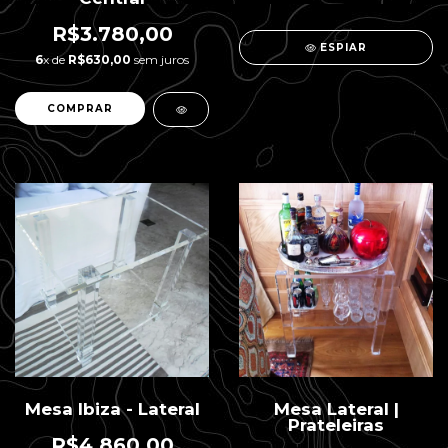
R$3.780,00
ESPIAR
6
x de
R$630,00
sem juros
Mesa Ibiza - Lateral
Mesa Lateral |
Prateleiras
R$4.860,00