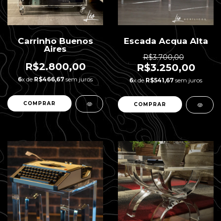
Carrinho Buenos
Escada Acqua Alta
Aires
R$3.700,00
R$2.800,00
R$3.250,00
6
x de
R$466,67
sem juros
6
x de
R$541,67
sem juros