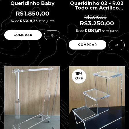
Queridinho Baby
Queridinho 02 - R.02
- Todo em Acrílico -
7 gavetas - 40 x 25 x
R$1.850,00
85 H
R$3.618,00
6
x de
R$308,33
sem juros
R$3.250,00
6
x de
R$541,67
sem juros
15
%
OFF