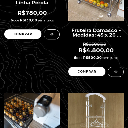
Linha Pérola
R$780,00
6
x de
R$130,00
sem juros
Fruteira Damasco -
Medidas: 45 x 26 x
80h
R$6.300,00
R$4.800,00
6
x de
R$800,00
sem juros