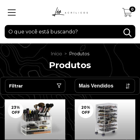
0
Início
>
Produtos
Produtos
Filtrar
23
%
20
%
OFF
OFF