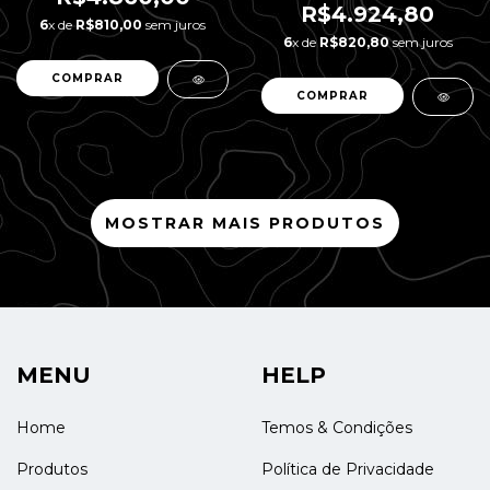
R$4.924,80
6
x de
R$810,00
sem juros
6
x de
R$820,80
sem juros
MOSTRAR MAIS PRODUTOS
MENU
HELP
Home
Temos & Condições
Produtos
Política de Privacidade