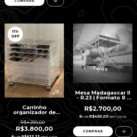
11
%
OFF
Mesa Madagascar II
- R.23 | Formato 8 -
38 x 60 x 32 H
Carrinho
R$2.700,00
organizador de
6
x de
R$450,00
sem juros
óculos
R$4.250,00
R$3.800,00
6
x de
R$633,33
sem juros