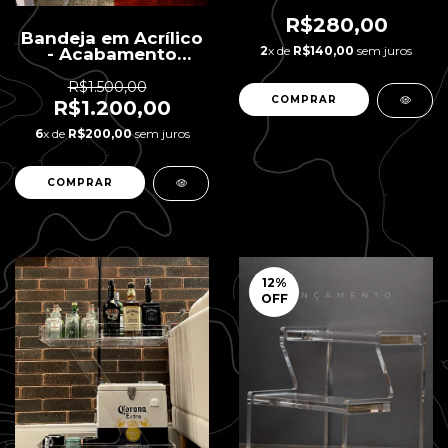
R$280,00
Bandeja em Acrílico
2
x de
R$140,00
sem juros
- Acabamento
Bisotê
R$1.500,00
R$1.200,00
6
x de
R$200,00
sem juros
12
%
OFF