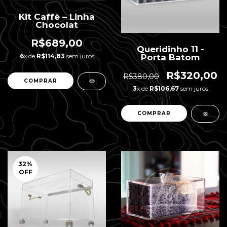
Kit Caffè – Linha
Chocolat
R$689,00
Queridinho 11 -
6
x de
R$114,83
sem juros
Porta Batom
R$320,00
R$380,00
3
x de
R$106,67
sem juros
32
%
OFF