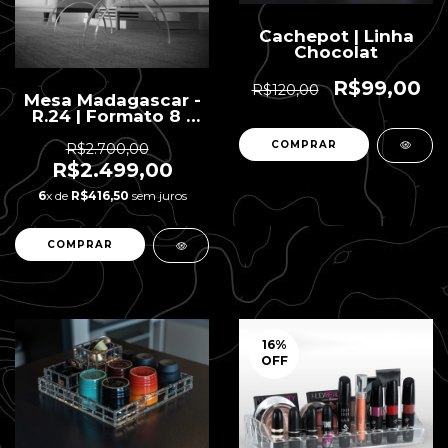
Cachepot | Linha
Chocolat
R$99,00
R$120,00
Mesa Madagascar -
R.24 | Formato 8 -
40 x 55 x 42 H
COMPRAR
R$2.700,00
R$2.499,00
6
x de
R$416,50
sem juros
16
%
OFF