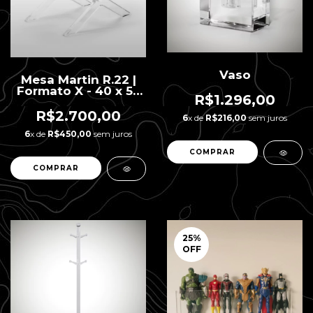
Vaso
Mesa Martin R.22 |
Formato X - 40 x 55
R$1.296,00
x 42 H
R$2.700,00
6
x de
R$216,00
sem juros
6
x de
R$450,00
sem juros
25
%
OFF