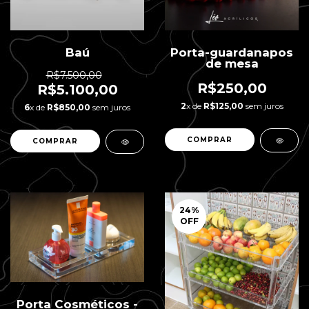
Baú
Porta-guardanapos
de mesa
R$7.500,00
R$250,00
R$5.100,00
2
x de
R$125,00
sem juros
6
x de
R$850,00
sem juros
24
%
OFF
Porta Cosméticos -