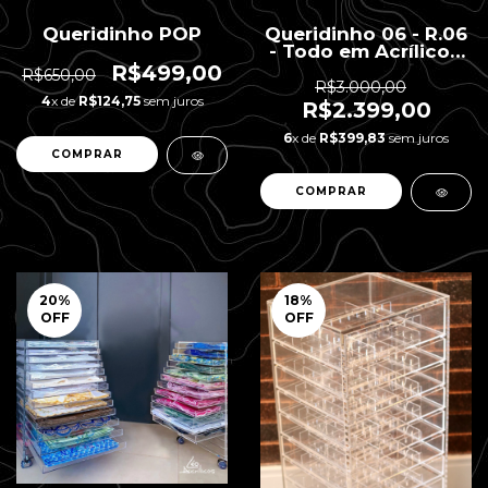
Queridinho POP
Queridinho 06 - R.06
- Todo em Acrílico -
7 gavetas - 40 x 25 x
R$499,00
R$650,00
63 H
R$3.000,00
4
x de
R$124,75
sem juros
R$2.399,00
6
x de
R$399,83
sem juros
20
%
18
%
OFF
OFF