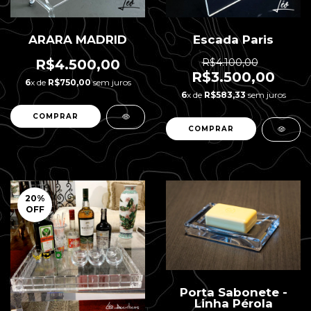
ARARA MADRID
Escada Paris
R$4.500,00
R$4.100,00
R$3.500,00
6
x de
R$750,00
sem juros
6
x de
R$583,33
sem juros
20
%
OFF
Porta Sabonete -
Linha Pérola