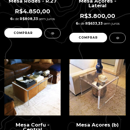
Mesa Rodes - R.27
Mesa Açores -
Lateral
R$4.850,00
R$3.800,00
6
x de
R$808,33
sem juros
6
x de
R$633,33
sem juros
Mesa Corfu -
Mesa Açores (b)
Central