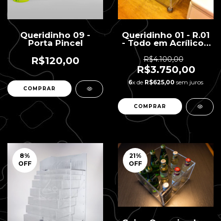
Queridinho 09 -
Queridinho 01 - R.01
Porta Pincel
- Todo em Acrílico -
6 gavetas - 40 x 40
x 83 H
R$120,00
R$4.100,00
R$3.750,00
6
x de
R$625,00
sem juros
8
%
21
%
OFF
OFF