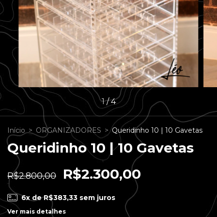
1
/
4
Início
>
ORGANIZADORES
>
Queridinho 10 | 10 Gavetas
Queridinho 10 | 10 Gavetas
R$2.300,00
R$2.800,00
6
x de
R$383,33
sem juros
Ver mais detalhes