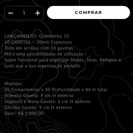
LANÇAMENTO! Queridinho 10
10 GAVETAS – 10mm Espessura
Todo em acrílico com 10 gavetas
Mil e uma possibilidades de utilização !
Super funcional para organizar Makes, Jóias, Relógios e
tudo que a sua organização permitir.
Medidas:
35 Comprimento x 30 Profundidade x 84 H total
Primeira Gaveta: 9 cm H externo
Segunda a Nona Gaveta: 6 cm H externo
Décima Gaveta: 9 cm H externo
Valor: R$ 2.800,00