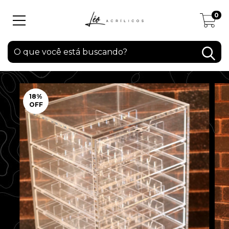
0
18
%
OFF