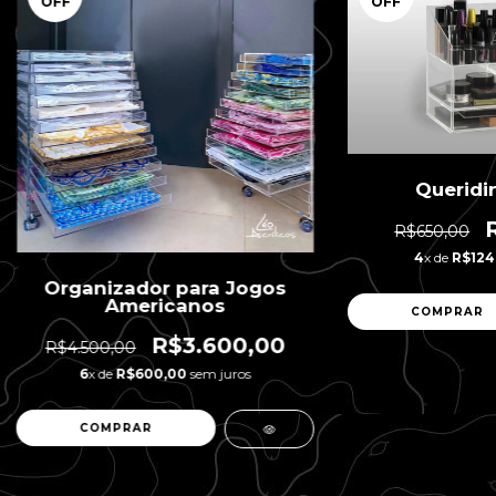
OFF
OFF
Queridi
R$650,00
4
x de
R$124
Organizador para Jogos
Americanos
R$3.600,00
R$4.500,00
6
x de
R$600,00
sem juros