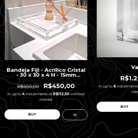
Va
Bandeja Fiji - Acrílico Cristal
- 30 x 30 x 4 H - 15mm
R$1.2
Espessura
R$450,00
In up to
6
installment
R$600,00
inte
In up to
4
installments of
R$112,50
without
interest