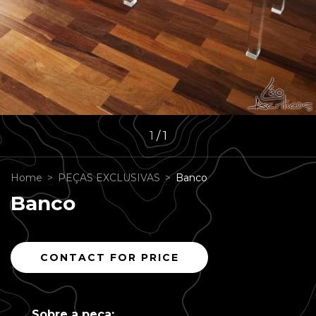
1
/
1
Home
>
PEÇAS EXCLUSIVAS
>
Banco
Banco
Sobre a peça: