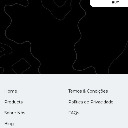
Home
Temos & Condições
Products
Política de Privacidade
Sobre Nós
FAQs
Blog