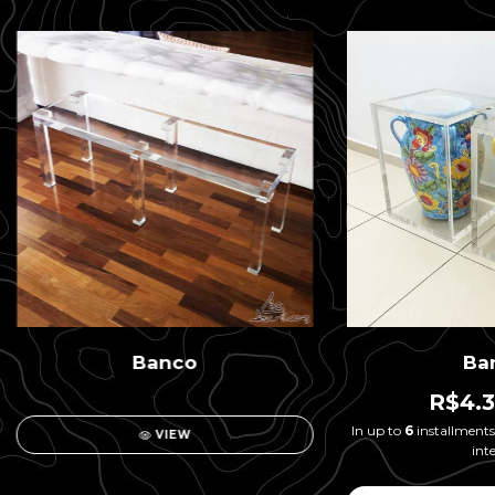
Banco
Ba
R$4.3
In up to
6
installments
VIEW
inte