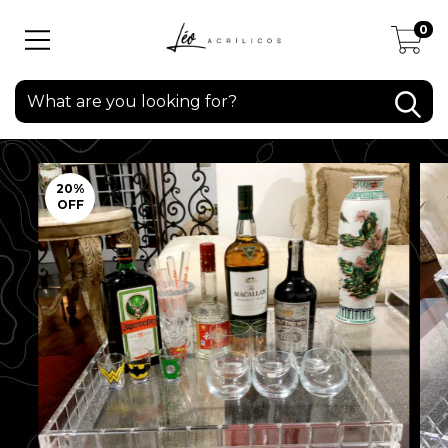
0
20
%
OFF