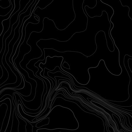
21
%
OFF