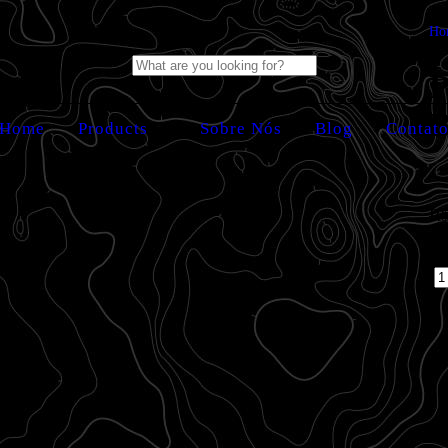
Ho
P
B
Home
Products
Sobre Nós
Blog
Contat
R$