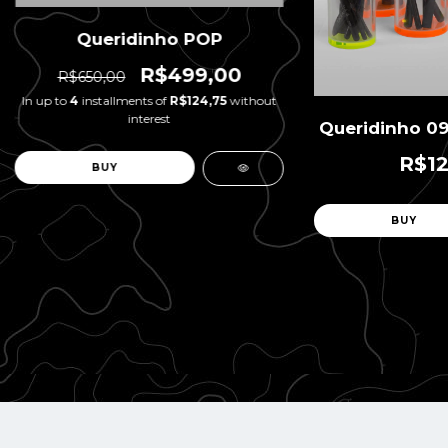
Queridinho POP
R$499,00
R$650,00
In up to
4
installments of
R$124,75
without
interest
Queridinho 09 
R$12