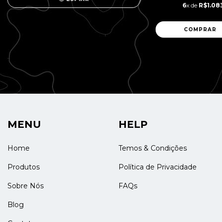
6
x de
R$1.08
MENU
HELP
Home
Temos & Condições
Produtos
Política de Privacidade
Sobre Nós
FAQs
Blog