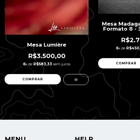
Mesa Madagasc
Formato 8 - 3
R$2.7
Mesa Lumière
6
x de
R$450
R$3.500,00
6
x de
R$583,33
sem juros
MENU
HELP