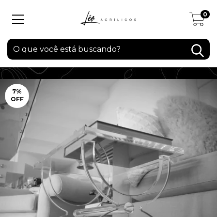
0
7
%
OFF