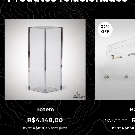
32
%
OFF
Totém
B
R$4.148,00
R$7.500,00
6
x de
R$691,33
sem juros
6
x de
R$850