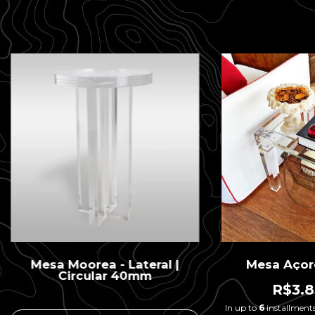
Mesa Moorea - Lateral |
Mesa Açore
Circular 40mm
R$3.8
In up to
6
installment