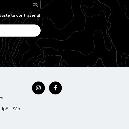
daste tu contraseña?
br
 Ipê – São