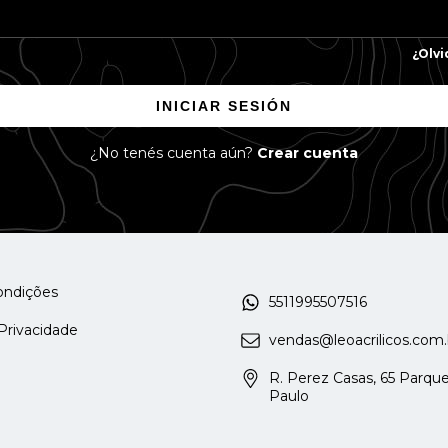
¿Olvi
INICIAR SESIÓN
¿No tenés cuenta aún?
Crear cuenta
ondições
5511995507516
 Privacidade
vendas@leoacrilicos.com.
R. Perez Casas, 65 Parque
Paulo