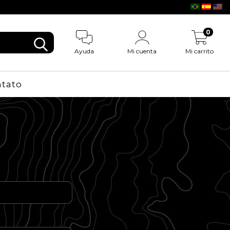
0
Ayuda
Mi cuenta
Mi carrito
tato