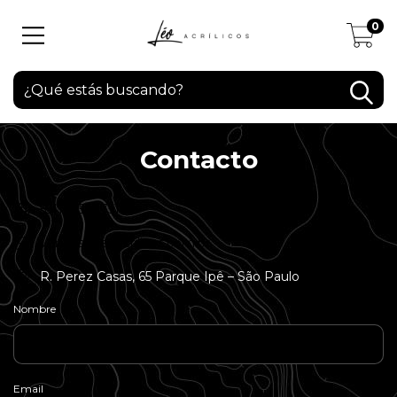
0
Contacto
5511995507516
vendas@leoacrilicos.com.br
R. Perez Casas, 65 Parque Ipê – São Paulo
Nombre
Email