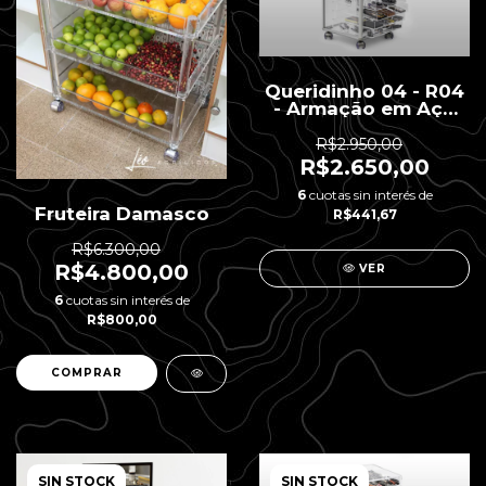
Queridinho 04 - R04
- Armação em Aço
Escovado - 10
gavetas - 40 x 40 x
R$2.950,00
83 H
R$2.650,00
6
cuotas sin interés de
Fruteira Damasco
R$441,67
R$6.300,00
R$4.800,00
VER
6
cuotas sin interés de
R$800,00
SIN STOCK
SIN STOCK