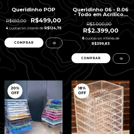
Queridinho POP
Queridinho 06 - R.06
- Todo em Acrílico -
7 gavetas - 40 x 25 x
R$499,00
R$650,00
63 H
R$3.000,00
4
cuotas sin interés de
R$124,75
R$2.399,00
6
cuotas sin interés de
R$399,83
20
%
18
%
OFF
OFF