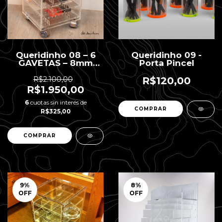
Queridinho 08 – 6
Queridinho 09 -
GAVETAS – 8mm
Porta Pincel
Espessura
R$2.100,00
R$120,00
R$1.950,00
6
cuotas sin interés de
R$325,00
9
%
8
%
OFF
OFF