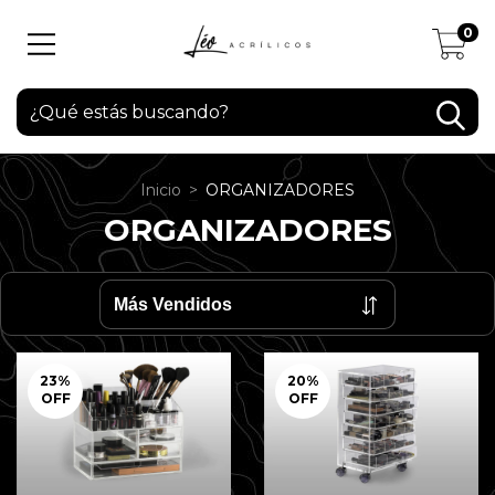
0
Inicio
>
ORGANIZADORES
ORGANIZADORES
23
%
20
%
OFF
OFF