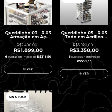
Queridinho 03 - R.03
Queridinho 05 - R.05
- Armação em Aço
- Todo em Acrílico -
Escovado - 7
10 gavetas - 37 x
gavetas - 40 x 40 x
39.7 x 81 H
R$2.400,00
R$3.920,00
63 H
R$1.899,00
R$3.350,00
6
cuotas sin interés de
R$316,50
6
cuotas sin interés de
R$558,33
VER
VER
SIN STOCK