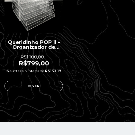
Queridinho POP II -
Organizador de
Acessórios - 6
gavetas
R$1.100,00
R$799,00
6
cuotas sin interés de
R$133,17
VER