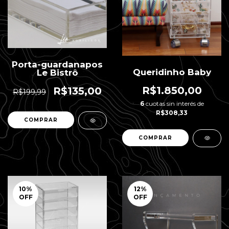
Porta-guardanapos
Queridinho Baby
Le Bistrô
R$1.850,00
R$135,00
R$199,99
6
cuotas sin interés de
R$308,33
10
%
12
%
OFF
OFF