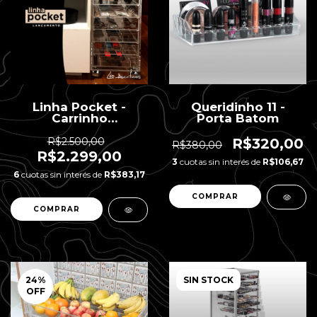
Linha Pocket -
Queridinho 11 -
Carrinho
Porta Batom
Organizador - 6
gavetas
R$2.500,00
R$320,00
R$380,00
R$2.299,00
3
cuotas sin interés de
R$106,67
6
cuotas sin interés de
R$383,17
24
%
SIN STOCK
OFF