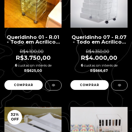
Queridinho 01 - R.01
Queridinho 07 - R.07
- Todo em Acrílico -
- Todo em Acrílico -
6 gavetas - 40 x 40
7 Gavetas - Porta
x 83 H
Maquiagem Parte
R$4.100,00
R$4.350,00
Superior - 50 x 32 x
R$3.750,00
R$4.000,00
90 H
6
cuotas sin interés de
6
cuotas sin interés de
R$625,00
R$666,67
32
%
OFF