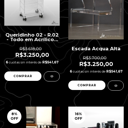
Queridinho 02 - R.02
- Todo em Acrílico -
7 gavetas - 40 x 25 x
85 H
Escada Acqua Alta
R$3.618,00
R$3.250,00
R$3.700,00
6
cuotas sin interés de
R$541,67
R$3.250,00
6
cuotas sin interés de
R$541,67
8
%
16
%
OFF
OFF