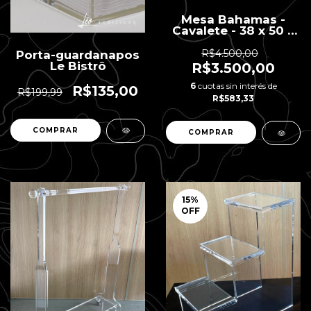
Mesa Bahamas -
Cavalete - 38 x 50 x
57 H
R$4.500,00
Porta-guardanapos
Le Bistrô
R$3.500,00
6
cuotas sin interés de
R$135,00
R$199,99
R$583,33
COMPRAR
15
%
OFF