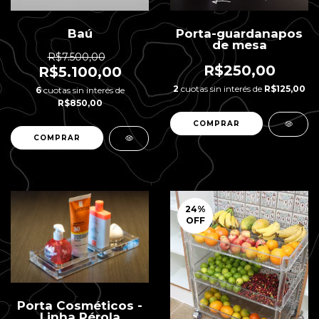
Baú
Porta-guardanapos
de mesa
R$7.500,00
R$250,00
R$5.100,00
2
cuotas sin interés de
R$125,00
6
cuotas sin interés de
R$850,00
24
%
OFF
Porta Cosméticos -
Linha Pérola