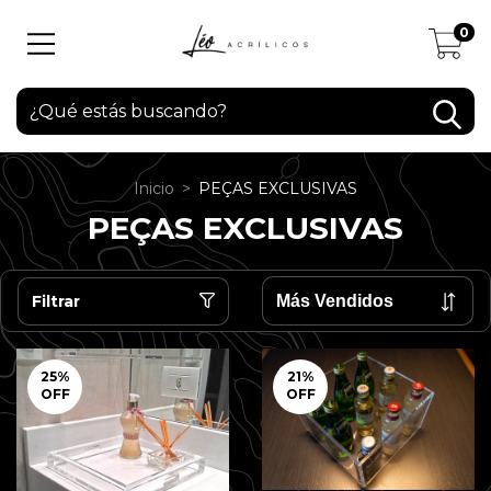
0
Inicio
>
PEÇAS EXCLUSIVAS
PEÇAS EXCLUSIVAS
Filtrar
25
%
21
%
OFF
OFF