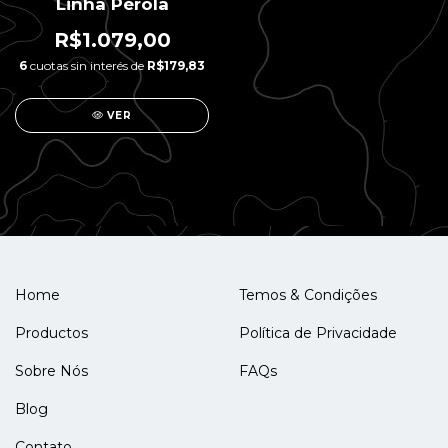
Linha Pérola
R$1.079,00
6
cuotas sin interés de
R$179,83
VER
Home
Temos & Condições
Productos
Política de Privacidade
Sobre Nós
FAQs
Blog
Contato