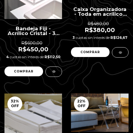
Caixa Organizadora
- Toda em acrílico |
26 x 26 x 16 h
R$480,00
Bandeja Fiji -
R$380,00
Acrílico Cristal - 30
x 30 x 4 H - 15mm
3
cuotas sin interés de
R$126,67
Espessura
R$600,00
R$450,00
4
cuotas sin interés de
R$112,50
32
%
22
%
OFF
OFF