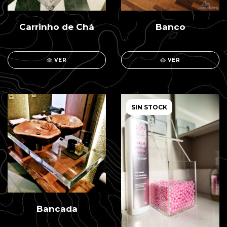
Carrinho de Chá
Banco
VER
VER
SIN STOCK
Bancada