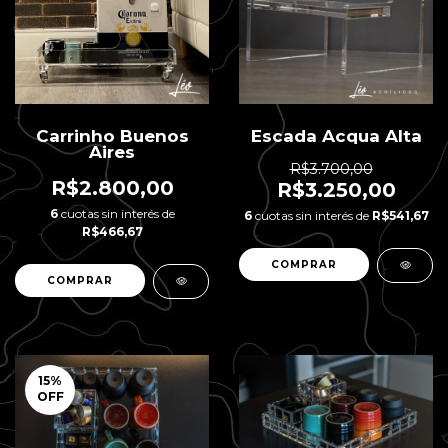
Carrinho Buenos
Escada Acqua Alta
Aires
R$3.700,00
R$2.800,00
R$3.250,00
6
cuotas sin interés de
6
cuotas sin interés de
R$541,67
R$466,67
15
%
OFF