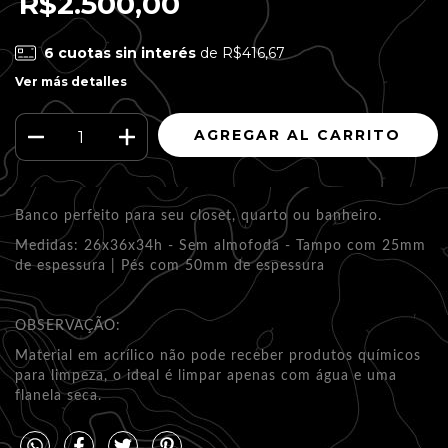
R$2.500,00
6
cuotas sin interés
de
R$416,67
Ver más detalles
Banco perfeito para seu closet, quarto ou banheiro.
Medidas: 26x36x34h - Sem almofoda - Tampo com 25mm
de espessura | Pés com 50mm de espessura
OBSERVAÇÃO:
Material em acrílico não pode receber produtos químicos
para limpeza, o ideal é limpar apenas com água e uma
flanela seca.