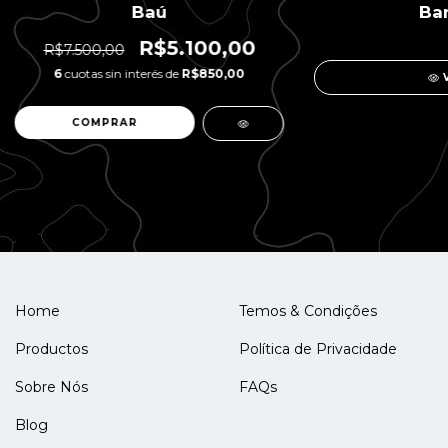
Baú
Ba
R$5.100,00
R$7.500,00
6
cuotas sin interés de
R$850,00
Home
Temos & Condições
Productos
Política de Privacidade
Sobre Nós
FAQs
Blog