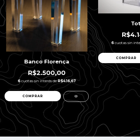
To
R$4.1
6
cuotas sin int
Banco Florença
R$2.500,00
6
cuotas sin interés de
R$416,67