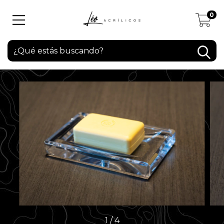
0
1
/
4